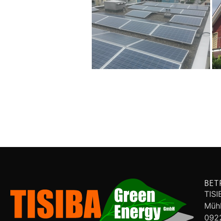
BET
TIS
Mühl
0922